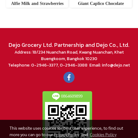
Alfie Milk and Strawberries
Giant Caplico Chocolate
Dejo Grocery Ltd. Partnership and Dejo Co., Ltd.
Address: 18/234 Nuanchan Road, Kwang Nuanchan, Khet
Buengkoom, Bangkok 10230
Telephone: 0-2946-3377, 0-2946-3388 Email: info@dejo.net
0864609899
This website uses cookies for best user experience, to find out
more you can go to our
Privacy Policy
and
Cookies Policy