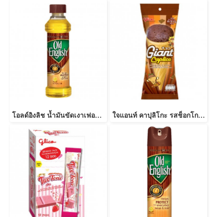
โอลด์อิงลิช น้ำมันขัดเงาเฟอร์นิเจอร์
ใจแอนท์ คาปุลิโกะ รสช็อกโกแลต