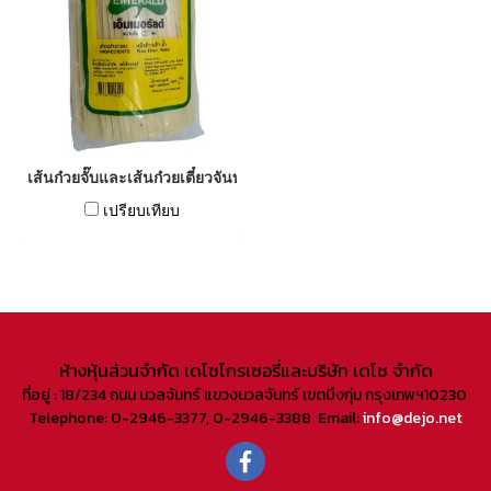
เส้นก๋วยจั๊บและเส้นก๋วยเตี๋ยวจันท์
เปรียบเทียบ
ห้างหุ้นส่วนจํากัด เดโชโกรเซอรี่และบริษัท เดโช จํากัด
ที่อยู่ : 18/234 ถนน นวลจันทร์ แขวงนวลจันทร์ เขตบึงกุ่ม กรุงเทพฯ10230
Telephone: 0-2946-3377, 0-2946-3388 Email:
info@dejo.net