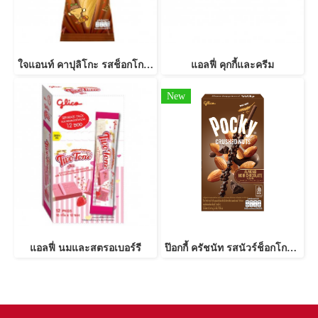
ใจแอนท์ คาปุลิโกะ รสช็อกโกแลต
แอลฟี่ คุกกี้และครีม
New
แอลฟี่ นมและสตรอเบอร์รี
ป๊อกกี้ ครัชนัท รสนัวร์ช็อกโกแลตและเกล็ดอัลมอนด์แท้