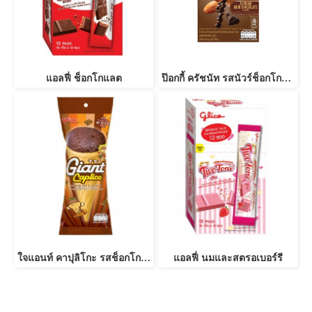
แอลฟี่ ช็อกโกแลต
ป๊อกกี้ ครัชนัท รสนัวร์ช็อกโกแลตและเกล็ดอัลมอนด์แท้
ใจแอนท์ คาปุลิโกะ รสช็อกโกแลต
แอลฟี่ นมและสตรอเบอร์รี