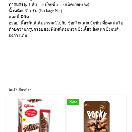
การบรรจุ:
1 หีบ = 6 บ๊อกซ์ x 20 แพ็คเกจ(ซอง)
น้ำหนัก:
31 กรัม (Package Net)
แอลฟี่ พีนัท
อร่อย เคี้ยวมันส์เต็มอารมณ์ไปกับ ช็อกโกแลตเข้มข้น ที่อัดแน่นไป
ด้วยความกรุบกรอบของพีนัทที่หอมหวล ยิ่งเคี้ยว ยิ่งสนุก ยิ่งมันส์
ยิ่งกว่าเดิม
สินค้าเกี่ยวข้อง
New